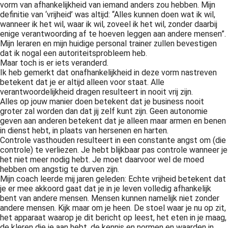
vorm van afhankelijkheid van iemand anders zou hebben. Mijn
definitie van ‘vrijheid’ was altijd: “Alles kunnen doen wat ik wil,
wanneer ik het wil, waar ik wil, zoveel ik het wil, zonder daarbij
enige verantwoording af te hoeven leggen aan andere mensen”.
Mijn leraren en mijn huidige personal trainer zullen bevestigen
dat ik nogal een autoriteitsprobleem heb.
Maar toch is er iets veranderd.
Ik heb gemerkt dat onafhankelijkheid in deze vorm nastreven
betekent dat je er altijd alleen voor staat. Alle
verantwoordelijkheid dragen resulteert in nooit vrij zijn.
Alles op jouw manier doen betekent dat je business nooit
groter zal worden dan dat jij zelf kunt zijn. Geen autonomie
geven aan anderen betekent dat je alleen maar armen en benen
in dienst hebt, in plaats van hersenen en harten.
Controle vasthouden resulteert in een constante angst om (die
controle) te verliezen. Je hebt blijkbaar pas controle wanneer je
het niet meer nodig hebt. Je moet daarvoor wel de moed
hebben om angstig te durven zijn.
Mijn coach leerde mij jaren geleden: Echte vrijheid betekent dat
je er mee akkoord gaat dat je in je leven volledig afhankelijk
bent van andere mensen. Mensen kunnen namelijk niet zonder
andere mensen. Kijk maar om je heen. De stoel waar je nu op zit,
het apparaat waarop je dit bericht op leest, het eten in je maag,
de kleren die je aan hebt, de kennis en normen en waarden in