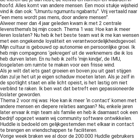
hoofd. Alles komt van andere mensen. Een mooi stukje wijsheid
vind ik dan ook: “Umuntu ngumuntu ngabantu”. Vrij vertaald naar
“een mens wordt pas mens, door andere mensen”.
Alweer meer dan 4 jaar geleden kwam ik met 2 centrale
levensthema’s bij mijn coach. Thema 1 was: Hoe kan ik meer
leren loslaten? Nu heb ik het beste team wat ik me kan wensen
met een ongekende loyaliteit en verantwoordelijkheidsgevoel.
Mijn cultuur is gebouwd op autonomie en persoonlijke groei. Ik
heb mijn compagnons ‘gekregen’ uit de werknemers die ik los
heb durven laten. En nu heb ik zelfs ‘mijn kindje’, de IMU,
losgelaten om ruimte te maken voor een frisse wind.
Als je wilt dat iets gaat groeien en boven jou uit gaat stijgen
dan zul je het uit je eigen schaduw moeten laten. Als je zelf in
de spotlight staat en alle licht opeist, is het lastig om niet
verblind te raken. Ik ben wat dat betreft een gepassioneerde
loslater geworden.
Thema 2 voor mij was: Hoe kan ik meer ‘in contact’ komen met
andere mensen en diepere relaties aangaan? Nu, enkele jaren
later ervaar ik mijn team als familie en heb ik daarnaast ook een
bedrijf opgezet waarin wij community software ontwikkelen.
Huddle is bedoeld om gelijkgestemden met elkaar in contact
te brengen en vriendschappen te faciliteren.
Vorige week braken we al door de 200.000 Huddle gebruikers