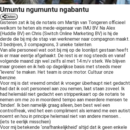
Umuntu ngumuntu ngabantu
Delen
Gisteren zat ik bij de notaris om Martijn van Tongeren officieel
welkom te heten als mede-eigenaar van IMU BV. Na Alex
(Huddle BV) en Chris (Switch Online Marketing BV) is hij de
derde die bij mij de stap van werknemer naar compagnon maakt.
3 bedrijven, 3 compagnons, 3 unieke talenten.
Van alle personeel wat ooit bij mij op de loonlijst gestaan heeft
is er maar eentje afgehaakt. De rest is er nog steeds en vanaf
volgende maand zijn wel zelfs al met 14 m/v sterk. We blijven
maar groeien en ik heb op dagelijkse basis met steeds meer
‘levens’ te maken. Het team is onze motor. Cultuur onze
benzine.
Voor mij is dat vreemd omdat ik vroeger überhaupt niet gedacht
had dat ik ooit personeel aan zou nemen, laat staan zoveel. Ik
had helemáál niet gedacht een strippenkaart op de notaris te
nemen om me zo in moordend tempo aan meerdere mensen te
‘binden’. Ik ben namelijk graag alleen, ben best wel een
controlfreak, vind het een compliment als iemand me een autist
noemt en hou in principe helemaal niet van andere mensen…
(iets te eerlijk misschien)
Voor mij betekende ‘onafhankelijkheid’ altijd dat ik geen enkele