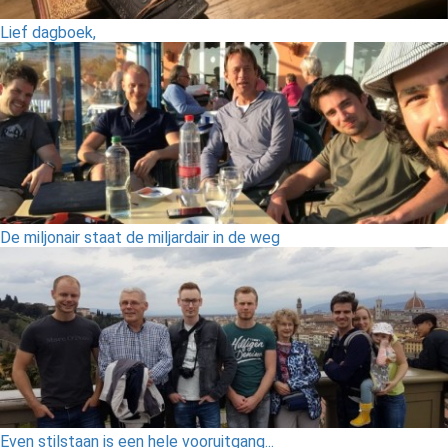
Lief dagboek,
De miljonair staat de miljardair in de weg
Even stilstaan is een hele vooruitgang...